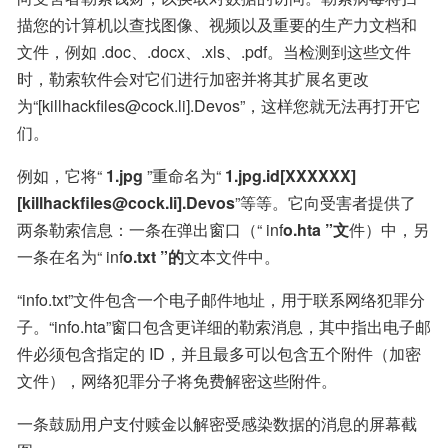
描您的计算机以查找图像、视频以及重要的生产力文档和
文件，例如 .doc、.docx、.xls、.pdf。当检测到这些文件
时，勒索软件会对它们进行加密并将其扩展名更改
为“[killhackfiles@cock.li].Devos”，这样您就无法再打开它
们。
例如，它将“ 
1.jpg
 ”重命名为“ 
1.jpg.id[XXXXXX]
[killhackfiles@cock.li].Devos
”等等。它向受害者提供了
两条勒索信息：一条在弹出窗口（“ inf
o.hta ”文
件）中，另
一条在名为“ inf
o.txt ”的
文本文件中。
“info.txt”文件包含一个电子邮件地址，用于联系网络犯罪分
子。“info.hta”窗口包含更详细的勒索消息，其中指出电子邮
件必须包含指定的 ID，并且最多可以包含五个附件（加密
文件），网络犯罪分子将免费解密这些附件。
一条鼓励用户支付赎金以解密受感染数据的消息的屏幕截