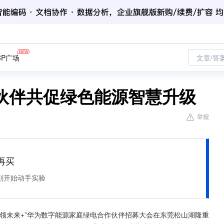
CP广场
文章/答
伙伴共促绿色能源智慧升级
举报
再买
刻开始动手实验
，赢领未来+”华为数字能源家庭绿电合作伙伴招募大会在东莞松山湖隆重