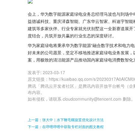
会上，华为数字能源家庭绿电业务总经理马波也与到场中
益德诚科技、重庆泽森智能、广东华云智家、科迪宇智能
建筑等多家伙伴、行业专家就光伏别墅这一全新赛道展开
度结合，共筑开放共赢的行业生态的深度研讨。
华为家庭绿电将秉承华为数字能源“融合数字技术和电力
好未来的公司愿景，坚定不移地推进家庭绿电业务发展，
案，用极致的清洁能源产品推动国内家庭绿电消费数智化
发表于:
2023-03-17
原文链接
：
https://kuaibao.qq.com/s/20230317A0AICM0
腾讯「腾讯云开发者社区」是腾讯内容开放平台帐号（企
布内容。
如有侵权，请联系 cloudcommunity@tencent.com 删除
上一篇：张大中｜水下鞭毛螺旋桨优化设计方法
下一篇：在哔哩哔哩中获取专栏封面的图文教程