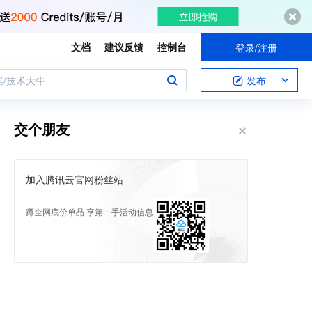
文档
建议反馈
控制台
登录/注册
案/技术大牛
发布
交个朋友
加入腾讯云官网粉丝站
蹲全网底价单品 享第一手活动信息