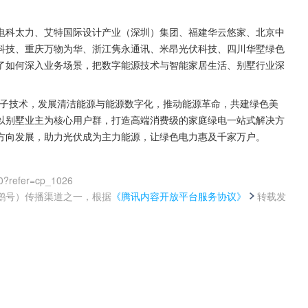
电科太力、艾特国际设计产业（深圳）集团、福建华云悠家、北京中
科技、重庆万物为华、浙江隽永通讯、米昂光伏科技、四川华墅绿色
了如何深入业务场景，把数字能源技术与智能家居生活、别墅行业深
电子技术，发展清洁能源与能源数字化，推动能源革命，共建绿色美
以别墅业主为核心用户群，打造高端消费级的家庭绿电一站式解决方
方向发展，助力光伏成为主力能源，让绿色电力惠及千家万户。
0?refer=cp_1026
鹅号）传播渠道之一，根据
《腾讯内容开放平台服务协议》
转载发
。