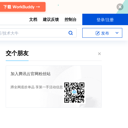
文档
建议反馈
控制台
登录/注册
案/技术大牛
发布
交个朋友
加入腾讯云官网粉丝站
蹲全网底价单品 享第一手活动信息