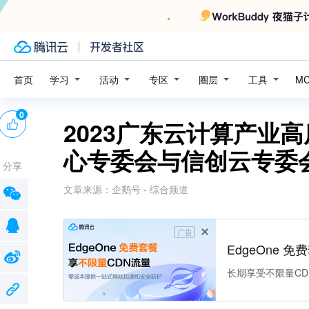
学习
活动
专区
圈层
工具
首页
M
0
2023广东云计算产业
心专委会与信创云专委
分享
文章来源：
企鹅号 - 综合频道
广告
EdgeOne 
长期享受不限量CD