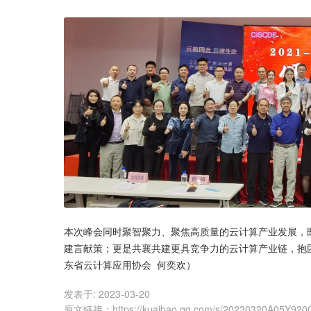
本次峰会同时聚智聚力、聚焦高质量的云计算产业发展，
建言献策；更是共襄共建更具竞争力的云计算产业链，抱团
东省云计算应用协会  何奕欢）
发表于:
2023-03-20
原文链接
：
https://kuaibao.qq.com/s/20230320A05Y920