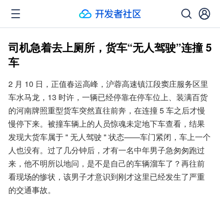
司机急着去上厕所，货车“无人驾驶”连撞 5
车
2 月 10 日，正值春运高峰，沪蓉高速镇江段窦庄服务区里
车水马龙，13 时许，一辆已经停靠在停车位上、装满百货
的河南牌照重型货车突然直往前奔，在连撞 5 车之后才慢
慢停下来。被撞车辆上的人员惊魂未定地下车查看，结果
发现大货车属于 " 无人驾驶 " 状态——车门紧闭，车上一个
人也没有。过了几分钟后，才有一名中年男子急匆匆跑过
来，他不明所以地问，是不是自己的车辆溜车了？再往前
看现场的惨状，该男子才意识到刚才这里已经发生了严重
的交通事故。