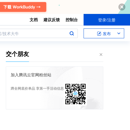
文档
建议反馈
控制台
登录/注册
案/技术大牛
发布
交个朋友
加入腾讯云官网粉丝站
蹲全网底价单品 享第一手活动信息