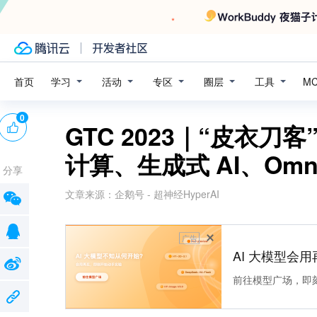
学习
活动
专区
圈层
工具
首页
M
0
GTC 2023｜“皮衣刀客
计算、生成式 AI、Omni
分享
文章来源：
企鹅号 - 超神经HyperAI
广告
AI 大模型会用
前往模型广场，即