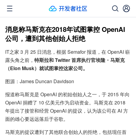
消息称马斯克在2018年试图掌控 OpenAI
公司，遭到其他创始人拒绝
IT之家 3 月 25 日消息，根据 Semafor 报道，在 OpenAI 崭
露头角之前，
特斯拉和 Twitter 首席执行官埃隆・马斯克
（Elon Musk）就试图掌控这家公司。
图源：James Duncan Davidson
报道称马斯克是 OpenAI 的初始创始人之一，于 2015 年向 
OpenAI 捐赠了 10 亿美元作为启动资金。马斯克在 2018 
年提出了接管和经营 OpenAI 的提议，认为该公司在 AI 方
面的雄心要远远落后于谷歌。
马斯克的提议遭到了其他联合创始人的拒绝，包括现任首