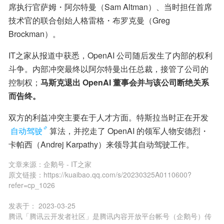
席执行官萨姆・阿尔特曼（Sam Altman）、当时担任首席
技术官的联合创始人格雷格・布罗克曼（Greg 
Brockman）。
IT之家从报道中获悉，OpenAI 公司随后发生了内部的权利
斗争。内部冲突最终以阿尔特曼出任总裁，接管了公司的
控制权；
马斯克退出 OpenAI 董事会并与该公司断绝关系
而告终。
双方的利益冲突主要在于人才方面。特斯拉当时正在开发
自动驾驶
算法，并挖走了 OpenAI 的领军人物安德烈・
卡帕西（Andrej Karpathy）来领导其自动驾驶工作。
文章来源：
企鹅号 - IT之家
原文链接：
https://kuaibao.qq.com/s/20230325A0110600?
refer=cp_1026
发表于：
2023-03-25
腾讯「腾讯云开发者社区」是腾讯内容开放平台帐号（企鹅号）传