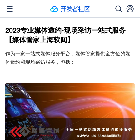
2023专业媒体邀约-现场采访一站式服务
【媒体管家上海软闻】
作为一家一站式媒体服务平台，媒体管家提供全方位的媒
体邀约和现场采访服务，包括：