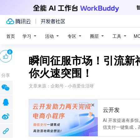
学习
活动
专区
圈层
工具
首页
M
0
瞬间征服市场！引流新
你火速突围！
分享
文章来源：
企鹅号 - 小燕爱生活呀
广告
云开发
AI 开发提速有多
信支付一键集成，