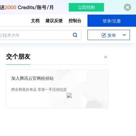
文档
建议反馈
控制台
登录/注册
案/技术大牛
发布
交个朋友
加入腾讯云官网粉丝站
蹲全网底价单品 享第一手活动信息