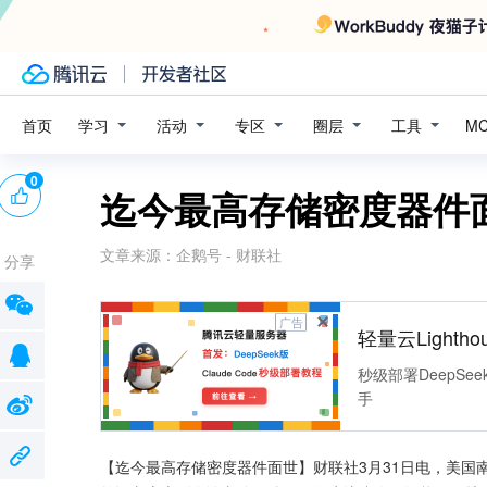
学习
活动
专区
圈层
工具
首页
M
0
迄今最高存储密度器件
文章来源：
企鹅号 - 财联社
分享
广告
轻量云Lightho
秒级部署DeepSee
手
【迄今最高存储密度器件面世】财联社3月31日电，美国