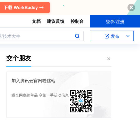
文档
建议反馈
控制台
登录/注册
案/技术大牛
发布
交个朋友
加入腾讯云官网粉丝站
蹲全网底价单品 享第一手活动信息