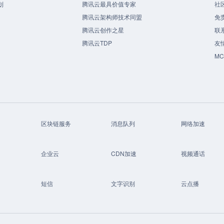
划
腾讯云最具价值专家
社
腾讯云架构师技术同盟
免
腾讯云创作之星
联
腾讯云TDP
友
M
区块链服务
消息队列
网络加速
企业云
CDN加速
视频通话
短信
文字识别
云点播