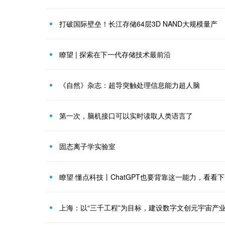
打破国际壁垒！长江存储64层3D NAND大规模量产
瞭望 | 探索在下一代存储技术最前沿
《自然》杂志：超导突触处理信息能力超人脑
第一次，脑机接口可以实时读取人类语言了
固态离子学实验室
瞭望·懂点科技丨ChatGPT也要背靠这一能力，看看
上海：以“三千工程”为目标，建设数字文创元宇宙产