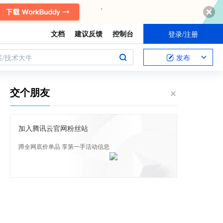
文档
建议反馈
控制台
登录/注册
案/技术大牛
发布
交个朋友
加入腾讯云官网粉丝站
蹲全网底价单品 享第一手活动信息