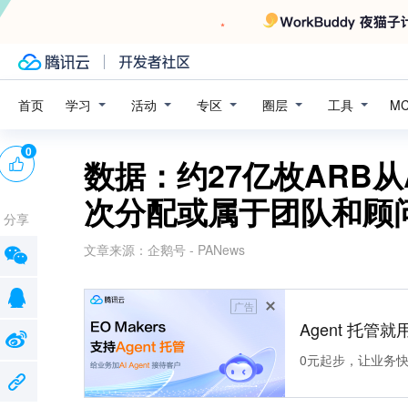
学习
活动
专区
圈层
工具
首页
M
0
数据：约27亿枚ARB从A
次分配或属于团队和顾
分享
文章来源：
企鹅号 - PANews
广告
Agent 托管就用
0元起步，让业务快速拥