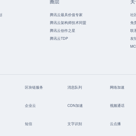
圈层
关
划
腾讯云最具价值专家
社
腾讯云架构师技术同盟
免
腾讯云创作之星
联
腾讯云TDP
友
M
区块链服务
消息队列
网络加速
企业云
CDN加速
视频通话
短信
文字识别
云点播