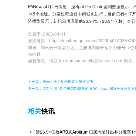
PANews 4月1日消息，据Spot On Chain监测数据显
145个地址。分发过程通过中间钱包进行，目前仍有417万枚
济模型显示，初始总供应量的26.94%（26.94 亿枚）会分
发表于:
2023-04-01
原文链接
：
https://kuaibao.qq.com/s/20230401A03SXO0
腾讯「腾讯云开发者社区」是腾讯内容开放平台帐号（企
布内容。
如有侵权，请联系 cloudcommunity@tencent.com 删除
上一篇：美光：全力配合网信办安全审查
下一篇：黑客利用 10 年未强制修复的旧 Windows 漏洞分发恶意文
相关
快讯
近26.94亿枚ARB从Arbitrum归属地址转出并分发至1