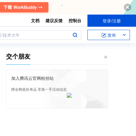
文档
建议反馈
控制台
登录/注册
案/技术大牛
发布
交个朋友
加入腾讯云官网粉丝站
蹲全网底价单品 享第一手活动信息