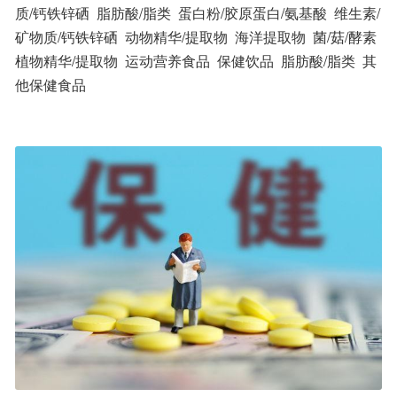
质/钙铁锌硒  脂肪酸/脂类  蛋白粉/胶原蛋白/氨基酸  维生素/
矿物质/钙铁锌硒  动物精华/提取物  海洋提取物  菌/菇/酵素  
植物精华/提取物  运动营养食品  保健饮品  脂肪酸/脂类  其
他保健食品