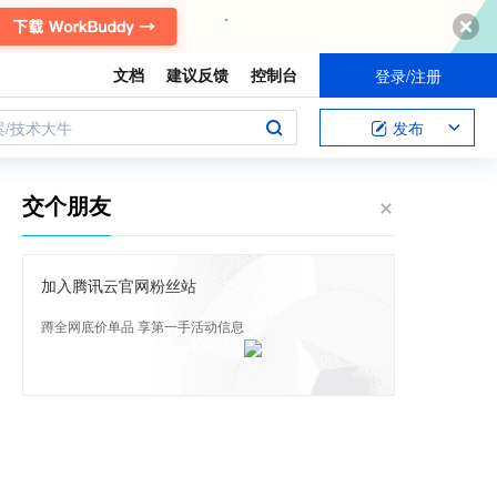
文档
建议反馈
控制台
登录/注册
案/技术大牛
发布
交个朋友
加入腾讯云官网粉丝站
蹲全网底价单品 享第一手活动信息