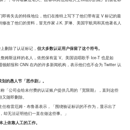
即将失去的特殊地位，他们在推特上写下了他们带有蓝 V 标记的最
改了他们的资料，冒充作家 J.K. 罗琳、美国宇航局和其他著名人
账户上删除了认证标记，
但大多数认证用户保留了这个符号。
星詹姆斯这样的名人，依然保有蓝 V。美国说唱歌手 Ice-T 也是如
报和 CNN 在内的许多新闻机构，表示他们也不会为 Twitter 认
精心策划的愚人节「恶作剧」。
克则发推称「公司会给未付费的认证账户提供几周的『宽限期』，直到这些
但又随即删除。
主任格雷厄姆・布鲁基表示，「围绕验证标识的不作为，显示出了 
事时，却无法证明他们一直在做这些事。」
基本上依靠人工的工作。