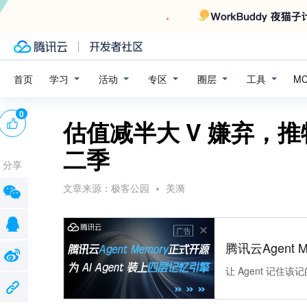
学习
活动
专区
圈层
工具
首页
M
0
估值减半大 V 嫌弃，
二季
分享
文章来源：
极客公园
美漪
广告
腾讯云Agent 
让 Agent 记