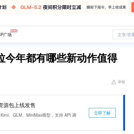
CP广场
文章/答
拉今年都有哪些新动作值得
举报
n 资源包上线发售
立即了解
Kimi、GLM、MiniMax模型，支持 API 调