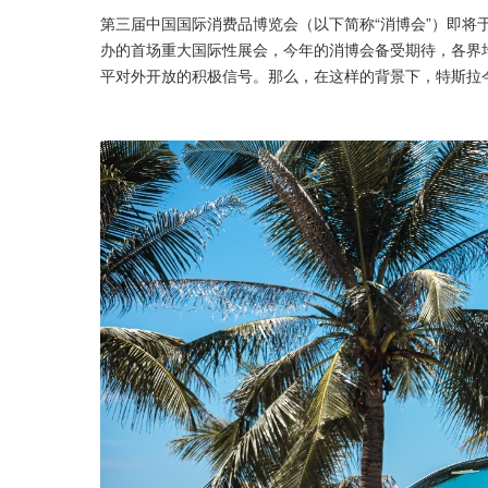
第三届中国国际消费品博览会（以下简称“消博会”）即将于
办的首场重大国际性展会，今年的消博会备受期待，各界
平对外开放的积极信号。那么，在这样的背景下，特斯拉