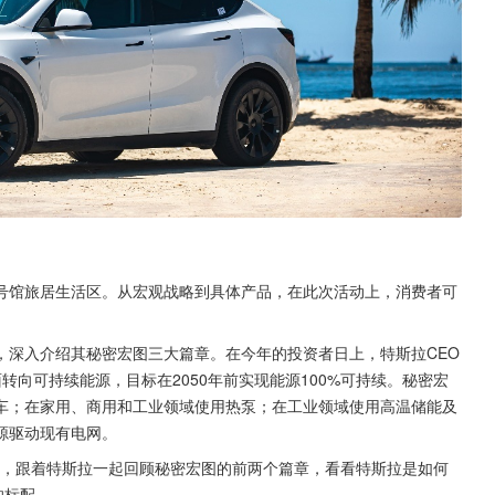
号馆旅居生活区。从宏观战略到具体产品，在此次活动上，消费者可
，深入介绍其秘密宏图三大篇章。在今年的投资者日上，特斯拉CEO
面转向可持续能源，目标在2050年前实现能源100%可持续。秘密宏
车；在家用、商用和工业领域使用热泵；在工业领域使用高温储能及
源驱动现有电网。
键词，跟着特斯拉一起回顾秘密宏图的前两个篇章，看看特斯拉是如何
的标配。