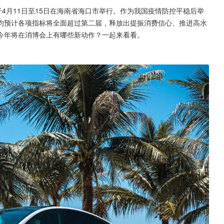
4月11日至15日在海南省海口市举行。作为我国疫情防控平稳后举
均预计各项指标将全面超过第二届，释放出提振消费信心、推进高水
今年将在消博会上有哪些新动作？一起来看看。