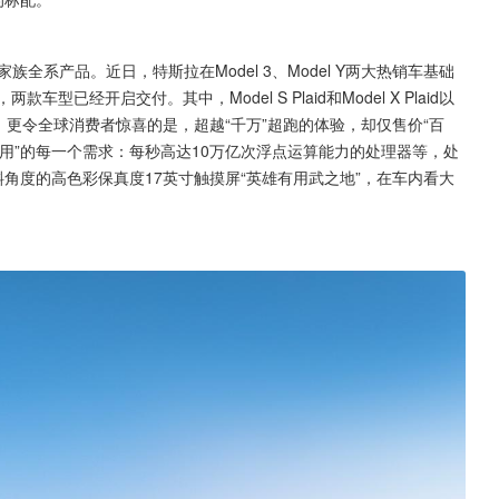
族全系产品。近日，特斯拉在Model 3、Model Y两大热销车基础
款车型已经开启交付。其中，Model S Plaid和Model X Plaid以
验。更令全球消费者惊喜的是，超越“千万”超跑的体验，却仅售价“百
满足“家用”的每一个需求：每秒高达10万亿次浮点运算能力的处理器等，处
角度的高色彩保真度17英寸触摸屏“英雄有用武之地”，在车内看大