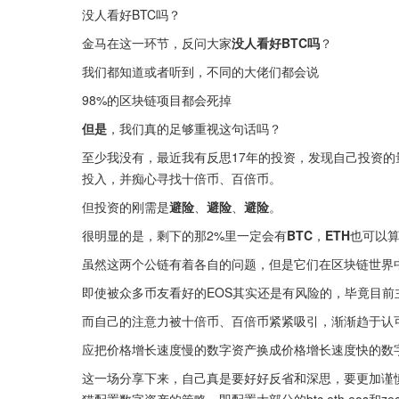
没人看好BTC吗？
金马在这一环节，反问大家
没人看好BTC吗
？
我们都知道或者听到，不同的大佬们都会说
98%的区块链项目都会死掉
但是
，我们真的足够重视这句话吗？
至少我没有，最近我有反思17年的投资，发现自己投资的
投入，并痴心寻找十倍币、百倍币。
但投资的刚需是
避险
、
避险
、
避险
。
很明显的是，剩下的那2%里一定会有
BTC
，
ETH
也可以
虽然这两个公链有着各自的问题，但是它们在区块链世界中
即使被众多币友看好的EOS其实还是有风险的，毕竟目前
而自己的注意力被十倍币、百倍币紧紧吸引，渐渐趋于认
应把价格增长速度慢的数字资产换成价格增长速度快的数
这一场分享下来，自己真是要好好反省和深思，要更加谨
猫配置数字资产的策略，即配置大部分的btc,eth,eos和ze