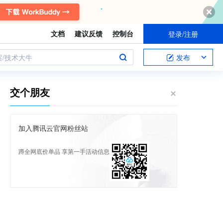
文档
建议反馈
控制台
登录/注册
案/技术大牛
发布
交个朋友
加入腾讯云官网粉丝站
蹲全网底价单品 享第一手活动信息