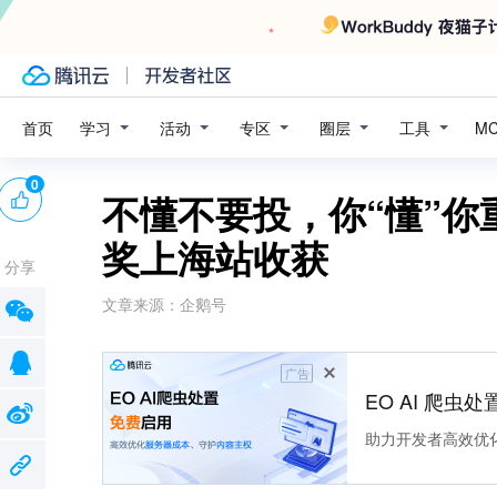
学习
活动
专区
圈层
工具
首页
M
0
不懂不要投，你“懂”
奖上海站收获
分享
文章来源：
企鹅号
广告
EO AI 爬虫
助力开发者高效优