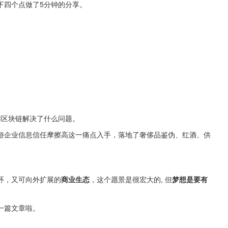
下四个点做了5分钟的分享。
用区块链解决了什么问题。
游企业信息信任摩擦高这一痛点入手，落地了奢侈品鉴伪、红酒、供
环，又可向外扩展的
商业生态
，这个愿景是很宏大的, 但
梦想是要有
一篇文章啦。