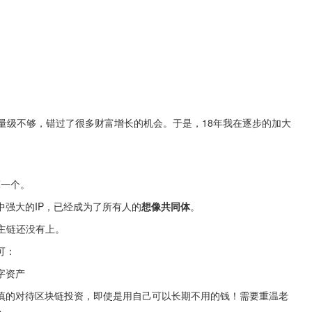
量级不够，错过了很多财富增长的机会。于是，18年我在逐步的加大
算一个。
强大的IP，已经成为了所有人的
想像共同体
。
主链还没有上。
可：
字资产
慎的对待区块链投资，即使是用自己可以长期不用的钱！需要重温老
c。