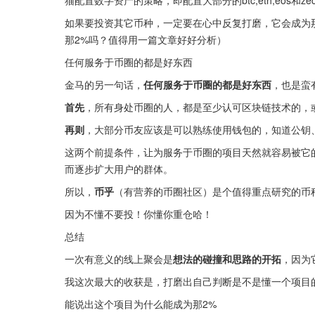
如果要投资其它币种，一定要在心中反复打磨，它会成为
那2%吗？值得用一篇文章好好分析）
任何服务于币圈的都是好东西
金马的另一句话，
任何服务于币圈的都是好东西
，也是蛮
首先
，所有身处币圈的人，都是至少认可区块链技术的，
再则
，大部分币友应该是可以熟练使用钱包的，知道公钥
这两个前提条件，让为服务于币圈的项目天然就容易被它
而逐步扩大用户的群体。
所以，
币乎
（有营养的币圈社区）是个值得重点研究的币
因为不懂不要投！你懂你重仓哈！
总结
一次有意义的线上聚会是
想法的碰撞和思路的开拓
，因为
我这次最大的收获是，打磨出自己判断是不是懂一个项目
能说出这个项目为什么能成为那2%