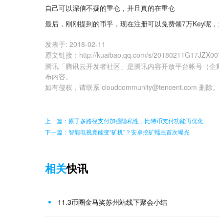
自己可以深信不疑的重仓，并且真的在重仓
最后，刚刚提到的币乎，现在注册可以免费领7万Key呢
发表于:
2018-02-11
原文链接
：
http://kuaibao.qq.com/s/20180211G17JZX00
腾讯「腾讯云开发者社区」是腾讯内容开放平台帐号（企
布内容。
如有侵权，请联系 cloudcommunity@tencent.com 删除
上一篇：原子多路径支付加强隐私性，比特币支付功能再优化
下一篇：智能电视竟能变“矿机”？安卓挖矿蠕虫首次曝光
相关
快讯
11.3币圈金马奖苏州站线下聚会小结