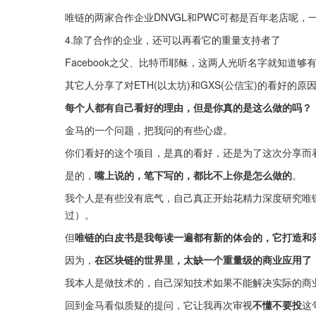
唯链的两家合作企业DNVGL和PWC可都是百年老店呢
4.除了合作的企业，还可以再看它的重量支持者了
Facebook之父、比特币耶稣，这两人光听名字就知道
其它人分享了对ETH(以太坊)和GXS(公信宝)的看好的原
每个人都有自己看好的理由，但是你真的是这么做的吗？
金马的一个问题，把我问的有些心虚。
你们看好的这个项目，是真的看好，还是为了这次分享而
是的，
嘴上说的，笔下写的，都比不上你是怎么做的
。
我个人是有些没有底气，自己真正开始花精力深度研究唯
过）。
但
唯链的白皮书是我每读一遍都有新的体会的，它打造和
因为，
在区块链的世界里，太缺一个重量级的商业应用了
我本人是做技术的，自己深知技术如果不能解决实际的商
回到金马看似质疑的提问，它让我再次审视
不懂不要投
这