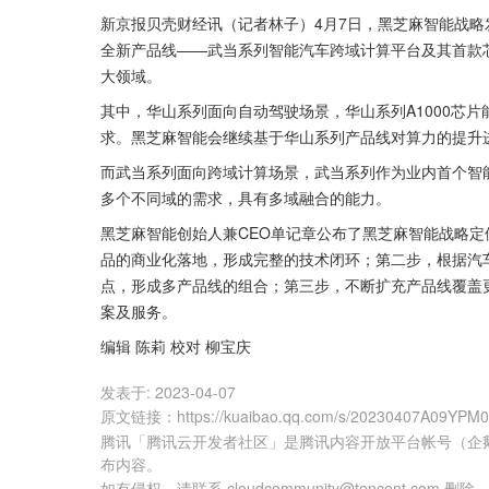
新京报贝壳财经讯（记者林子）4月7日，黑芝麻智能战
全新产品线——武当系列智能汽车跨域计算平台及其首款芯
大领域。
其中，华山系列面向自动驾驶场景，华山系列A1000芯片
求。黑芝麻智能会继续基于华山系列产品线对算力的提升
而武当系列面向跨域计算场景，武当系列作为业内首个智
多个不同域的需求，具有多域融合的能力。
黑芝麻智能创始人兼CEO单记章公布了黑芝麻智能战略
品的商业化落地，形成完整的技术闭环；第二步，根据汽
点，形成多产品线的组合；第三步，不断扩充产品线覆盖
案及服务。
编辑 陈莉 校对 柳宝庆
发表于:
2023-04-07
原文链接
：
https://kuaibao.qq.com/s/20230407A09YPM
腾讯「腾讯云开发者社区」是腾讯内容开放平台帐号（企
布内容。
如有侵权，请联系 cloudcommunity@tencent.com 删除