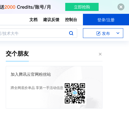
文档
建议反馈
控制台
登录/注册
案/技术大牛
发布
交个朋友
加入腾讯云官网粉丝站
蹲全网底价单品 享第一手活动信息