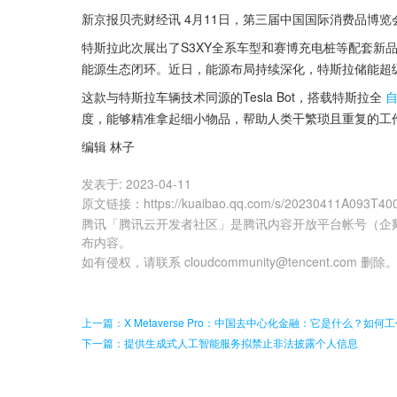
新京报贝壳财经讯 4月11日，第三届中国国际消费品博
特斯拉此次展出了S3XY全系车型和赛博充电桩等配套新
能源生态闭环。近日，能源布局持续深化，特斯拉储能超
这款与特斯拉车辆技术同源的Tesla Bot，搭载特斯拉全
度，能够精准拿起细小物品，帮助人类干繁琐且重复的工
编辑 林子
发表于:
2023-04-11
原文链接
：
https://kuaibao.qq.com/s/20230411A093T40
腾讯「腾讯云开发者社区」是腾讯内容开放平台帐号（企
布内容。
如有侵权，请联系 cloudcommunity@tencent.com 删除
上一篇：X Metaverse Pro：中国去中心化金融：它是什么？如何
下一篇：提供生成式人工智能服务拟禁止非法披露个人信息