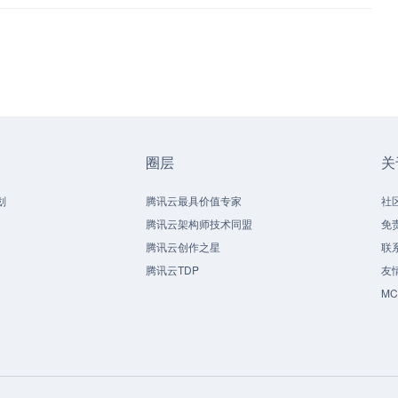
圈层
关
划
腾讯云最具价值专家
社
腾讯云架构师技术同盟
免
腾讯云创作之星
联
腾讯云TDP
友
M