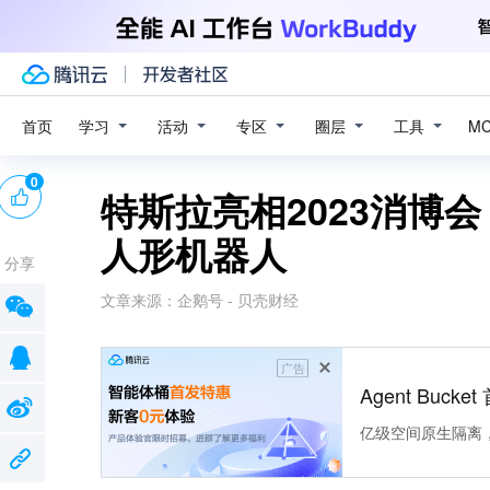
学习
活动
专区
圈层
工具
首页
M
0
特斯拉亮相2023消博
人形机器人
分享
文章来源：
企鹅号 - 贝壳财经
广告
Agent Buck
亿级空间原生隔离