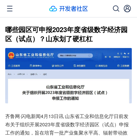
哪些园区可申报2023年度省级数字经济园
区（试点）？山东划了硬杠杠
齐鲁网·闪电新闻4月13日讯 山东省工业和信息化厅日前发
布关于组织开展2023年度省级数字经济园区（试点）申报
工作的通知，旨在培育一批产业集聚水平高、辐射带动效