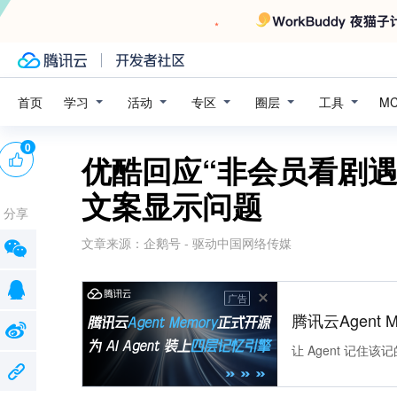
学习
活动
专区
圈层
工具
首页
M
0
优酷回应“非会员看剧遇
文案显示问题
分享
文章来源：
企鹅号 - 驱动中国网络传媒
广告
腾讯云Agent 
让 Agent 记