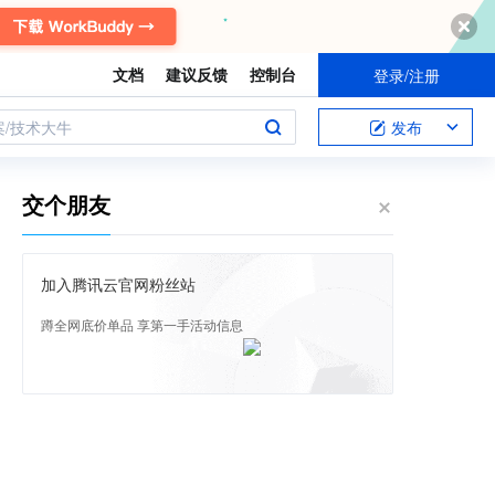
文档
建议反馈
控制台
登录/注册
案/技术大牛
发布
交个朋友
加入腾讯云官网粉丝站
蹲全网底价单品 享第一手活动信息