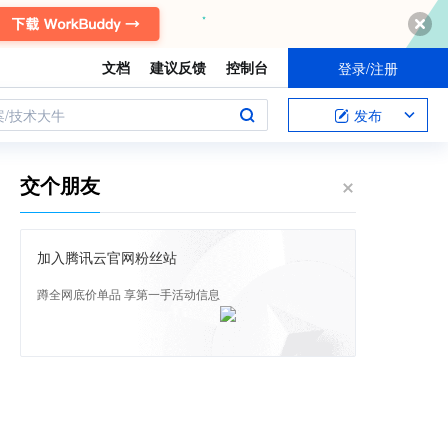
文档
建议反馈
控制台
登录/注册
案/技术大牛
发布
交个朋友
加入腾讯云官网粉丝站
蹲全网底价单品 享第一手活动信息