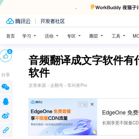
学习
活动
专区
圈层
工具
首页
M
0
音频翻译成文字软件有
软件
分享
文章来源：
企鹅号 - 车叫兽Pro
广告
EdgeOne 
长期享受不限量CD