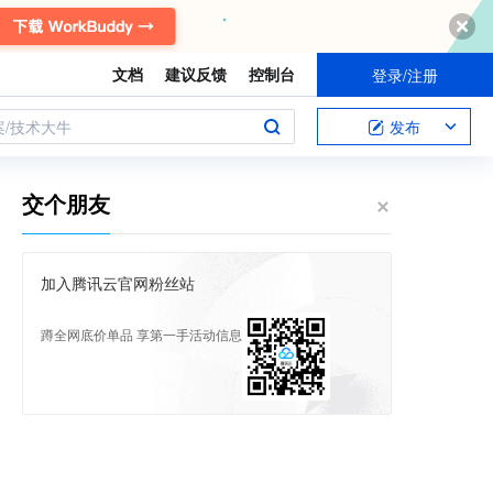
文档
建议反馈
控制台
登录/注册
案/技术大牛
发布
交个朋友
加入腾讯云官网粉丝站
蹲全网底价单品 享第一手活动信息