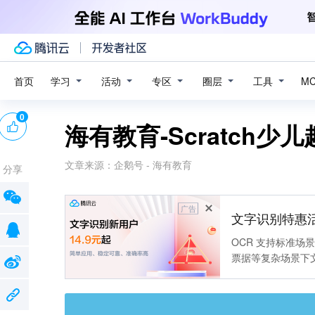
学习
活动
专区
圈层
工具
首页
M
0
海有教育-Scratch
文章来源：
企鹅号 - 海有教育
分享
广告
文字识别特惠
OCR 支持标准
票据等复杂场景下
靠