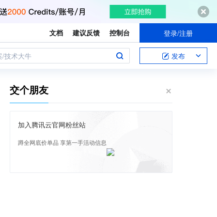
文档
建议反馈
控制台
登录/注册
案/技术大牛
发布
交个朋友
加入腾讯云官网粉丝站
蹲全网底价单品 享第一手活动信息