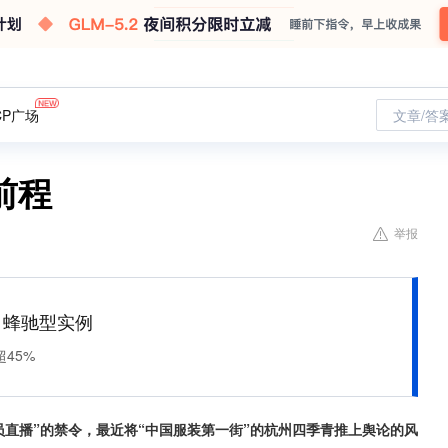
CP广场
文章/答
前程
举报
M 蜂驰型实例
45%
员直播”的禁令，最近将“中国服装第一街”的杭州四季青推上舆论的风