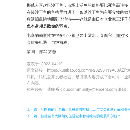
挪威人喜欢吃沙丁鱼，市场上活鱼的价格要比死鱼高许多
在装沙丁鱼的鱼槽里放进了一条以沙丁鱼为主要食物的鲶
数活蹦乱跳地回到了渔港——这就是由日本企业家三泽千代
鱼本身却是致命的弱点。
电商的颠覆性在很多行业都已显山露水，直面它、拥抱它
会错失机遇，自毁前程。
策划：陈军 方薇
发表于:
2023-04-19
原文链接
：
https://kuaibao.qq.com/s/20230419A08AEP0
腾讯「腾讯云开发者社区」是腾讯内容开放平台帐号（企
布内容。
如有侵权，请联系 cloudcommunity@tencent.com 删除
上一篇：可以骑的行李箱、机械臂咖啡机……广交会创新产品引关注
下一篇：智慧城市大脑如何促进城市智慧经济的发展和创新？