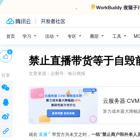
学习
活动
专区
圈层
工具
首页
M
0
禁止直播带货等于自毁
文章来源：
企鹅号 - 每日商报
分享
广告
云服务器 CV
算力成本最大降幅超
就在
直播
带货方兴未艾之时，
一纸“禁止商户和外来人