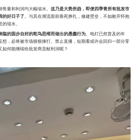
销售量和利润均大幅缩水。
这乃是大势所趋，即便四季青所有批发市
商的好日子了
。与其在潮流面前垂死挣扎，修建壁垒，不如敞开怀抱
意的缩水。
狭隘的固步自封的鸵鸟思维而做出的愚蠢行为
。电灯已然普及的年
妄想，必将被市场狠狠捶打。禁止直播，短期看或许会回归一部分零
又如何能继续给批发商贡献利润呢？