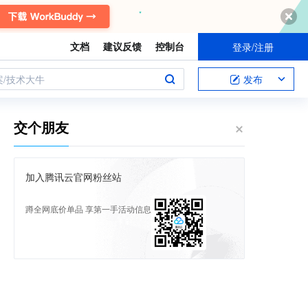
文档
建议反馈
控制台
登录/注册
案/技术大牛
发布
交个朋友
加入腾讯云官网粉丝站
蹲全网底价单品 享第一手活动信息