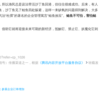
，所以渔民总是设法带活沙丁鱼回港，但往往很难成功。后来，有人
鱼，沙丁鱼见了鲶鱼四处躲避，这样一来缺氧的问题得到解决，大多
治“杜撰”的著名的企业管理寓言“鲶鱼效应”。
鲶鱼不可怕，害怕鲶
、借助它就将迎接未来可期的新经济，抵触它、禁止它、妖魔化它则
0?refer=cp_1026
鹅号）传播渠道之一，根据
《腾讯内容开放平台服务协议》
转载发
。
 参展企业订单增加