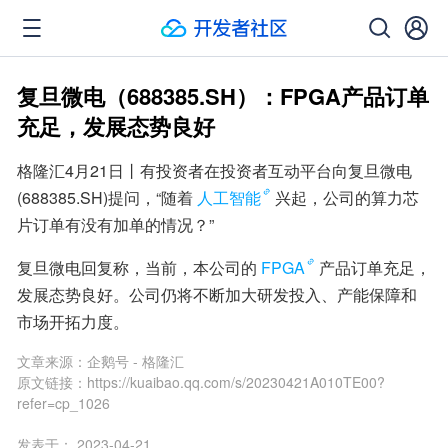
复旦微电（688385.SH）：FPGA产品订单
充足，发展态势良好
格隆汇4月21日丨有投资者在投资者互动平台向复旦微电
(688385.SH)提问，“随着
人工智能
兴起，公司的算力芯
片订单有没有加单的情况？”
复旦微电回复称，当前，本公司的
FPGA
产品订单充足，
发展态势良好。公司仍将不断加大研发投入、产能保障和
市场开拓力度。
文章来源：
企鹅号 - 格隆汇
原文链接：
https://kuaibao.qq.com/s/20230421A010TE00?
refer=cp_1026
发表于：
2023-04-21