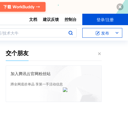
文档
建议反馈
控制台
登录/注册
案/技术大牛
发布
交个朋友
加入腾讯云官网粉丝站
蹲全网底价单品 享第一手活动信息