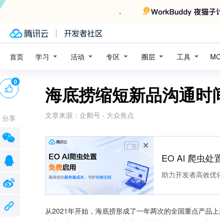
学习
活动
专区
圈层
工具
首页
M
0
海底捞缩短新品沟通时
文章来源：
企鹅号 - 大众焦点
分享
广告
EO AI 爬虫
助力开发者高效优
从2021年开始，海底捞形成了一年两次的全国重点产品