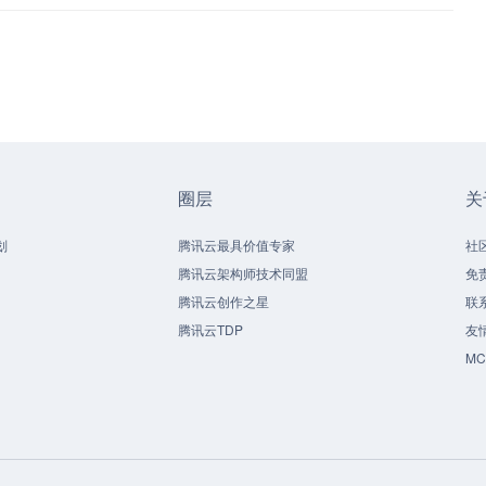
圈层
关
划
腾讯云最具价值专家
社
腾讯云架构师技术同盟
免
腾讯云创作之星
联
腾讯云TDP
友
M