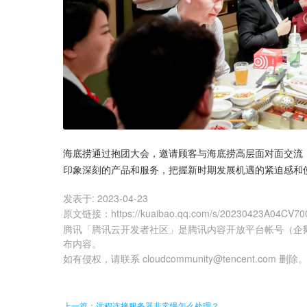
海底捞通过抱团大会，邀请顾客与海底捞高层面对面交流
印象深刻的产品和服务，把握新时期发展机遇的紧迫感和
发表于:
2023-04-23
原文链接
：
https://kuaibao.qq.com/s/20230423A04CV70
腾讯「腾讯云开发者社区」是腾讯内容开放平台帐号（企
布内容。
如有侵权，请联系 cloudcommunity@tencent.com 删除
上一篇：远程连接服务器非常慢怎么处理？