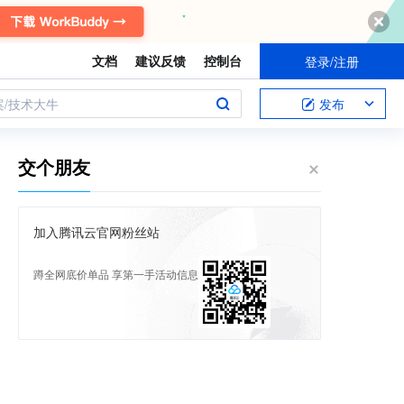
文档
建议反馈
控制台
登录/注册
案/技术大牛
发布
交个朋友
加入腾讯云官网粉丝站
蹲全网底价单品 享第一手活动信息