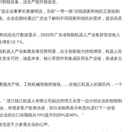
列智能设备，适合产能升级改造。
。”该企业董事长黄健明说，当前“一带一路”沿线国家和地区正面临制
场。企业也期待通过广交会了解到不同国家和地区的需求，提供高质
和信息化厅数据显示，2022年广东省智能机器人产业集群营业收入
比增长12.1%。
能机器人产业集聚发展优势明显，自主创新能力持续增强，机器人应
主安全可控，涵盖本体、核心零部件和集成应用全产业链，形成多点
打磨抛光产线、工程机械智能焊接线……在钱江机器人的展区内，一个
。” 浙江钱江机器人有限公司副总经理王永贵一边介绍企业的智能制
交会，有很多客户前来洽谈，部分采购商表示有意向进行下一步签
业的出口份额能从10%提升到30%至40%。”
这也是不少参展企业的心声。