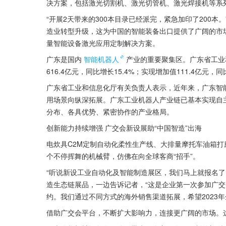
决方案，包括激光切割机、激光切管机、激光焊接机等系
“开展2天带来的300本目录已经派完，紧急加印了200本
造业转型升级，这为中国的智能装备出口提供了广阔的市
量智能设备激光应用定制解决方案。
广东是国内
智能机器人
产业的重要聚集区。广东省工业
616.4亿元，同比增长15.4%；实现增加值111.4亿元，同
广东省工业和信息化厅有关负责人表示，近年来，广东智
用场景向纵深拓展。广东工业机器人产业链已基本实现自
分布、各具优势、紧密协作的产业格局。
创新能力持续增强 广交会新设展助“中国智造”出海
电炊具C2M定制自动化柔性生产线、大排量摩托车油箱
个不停挥舞的机械臂，仿佛在向全球客商“招手”。
“听说新设工业自动化及智能制造展区，我们马上就报名了
造生态链展品，一边告诉记者，“这是企业第一次参加广
约。我们通过不同方式的海外销售渠道拓展，希望2023年企
借助广交会平台，不断扩大影响力，连接更广阔的市场。