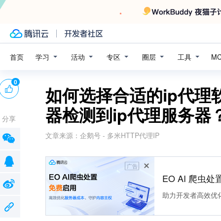
学习
活动
专区
圈层
工具
首页
M
0
如何选择合适的ip代理
器检测到ip代理服务器
分享
文章来源：
企鹅号 - 多米HTTP代理IP
广告
EO AI 爬虫
助力开发者高效优