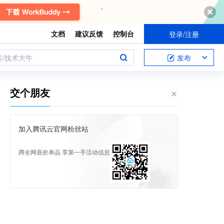
文档
建议反馈
控制台
登录/注册
案/技术大牛
发布
交个朋友
加入腾讯云官网粉丝站
蹲全网底价单品 享第一手活动信息