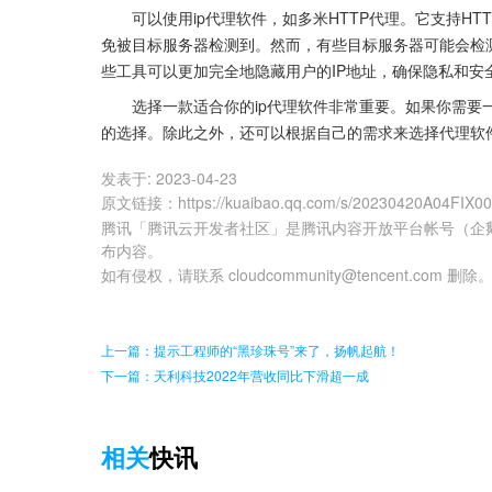
  可以使用ip代理软件，如多米HTTP代理。它支持HT
免被目标服务器检测到。然而，有些目标服务器可能会检
些工具可以更加完全地隐藏用户的IP地址，确保隐私和安
  选择一款适合你的ip代理软件非常重要。如果你需要
的选择。除此之外，还可以根据自己的需求来选择代理软
发表于:
2023-04-23
原文链接
：
https://kuaibao.qq.com/s/20230420A04FIX0
腾讯「腾讯云开发者社区」是腾讯内容开放平台帐号（企
布内容。
如有侵权，请联系 cloudcommunity@tencent.com 删除
上一篇：提示工程师的“黑珍珠号”来了，扬帆起航！
下一篇：天利科技2022年营收同比下滑超一成
相关
快讯