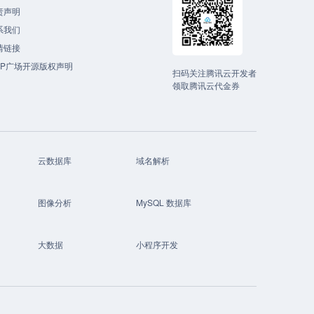
责声明
系我们
情链接
CP广场开源版权声明
扫码关注腾讯云开发者
领取腾讯云代金券
云数据库
域名解析
图像分析
MySQL 数据库
大数据
小程序开发