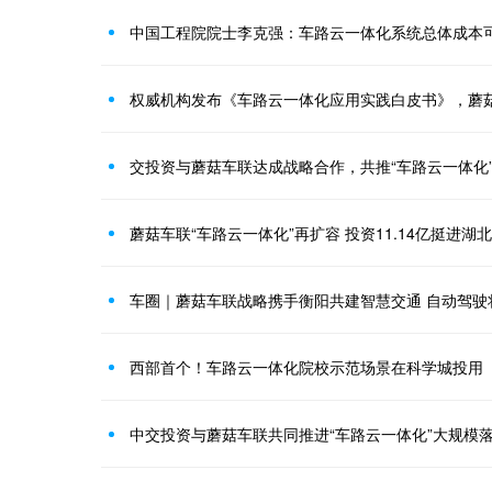
中国工程院院士李克强：车路云一体化系统总体成本
权威机构发布《车路云一体化应用实践白皮书》，蘑
交投资与蘑菇车联达成战略合作，共推“车路云一体化
蘑菇车联“车路云一体化”再扩容 投资11.14亿挺进湖
车圈｜蘑菇车联战略携手衡阳共建智慧交通 自动驾驶
西部首个！车路云一体化院校示范场景在科学城投用
中交投资与蘑菇车联共同推进“车路云一体化”大规模