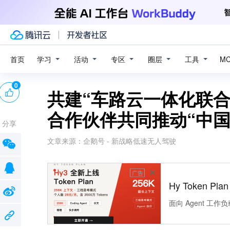
学习
活动
专区
圈层
工具
首页
M
0
共建“车路云一体化联
合作伙伴共同推动“中国
分享
文章来源：
企鹅号 - 新战略低速无人驾驶
广告
Hy Token P
面向 Agent 工