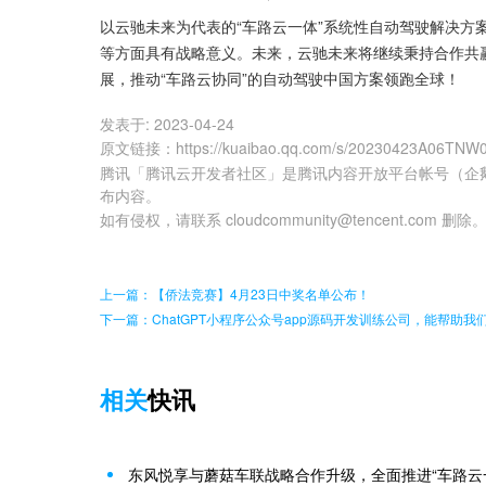
以云驰未来为代表的“车路云一体”系统性自动驾驶解决方
等方面具有战略意义。未来，云驰未来将继续秉持合作共
展，推动“车路云协同”的自动驾驶中国方案领跑全球！
发表于:
2023-04-24
原文链接
：
https://kuaibao.qq.com/s/20230423A06TNW
腾讯「腾讯云开发者社区」是腾讯内容开放平台帐号（企
布内容。
如有侵权，请联系 cloudcommunity@tencent.com 删除
上一篇：【侨法竞赛】4月23日中奖名单公布！
下一篇：ChatGPT小程序公众号app源码开发训练公司，能帮助我
相关
快讯
东风悦享与蘑菇车联战略合作升级，全面推进“车路云