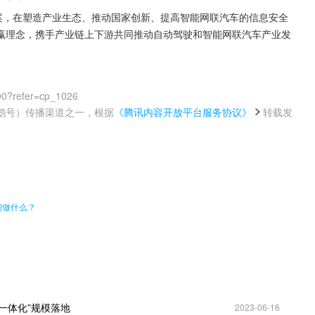
案，在塑造产业生态、推动国家创新、提高智能网联汽车的信息安全
赢理念，携手产业链上下游共同推动自动驾驶和智能网联汽车产业发
00?refer=cp_1026
鹅号）传播渠道之一，根据
《腾讯内容开放平台服务协议》
转载发
。
们做什么？
一体化”规模落地
2023-06-16