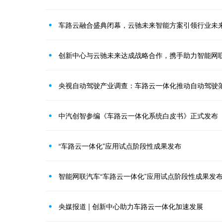
车路云融合盛典闭幕，云驰未来智能方案引领行业未
创新中心与云驰未来达成战略合作，携手助力智能网
央视自动驾驶产业调查：车路云一体化推动自动驾驶
“车路云一体化”应用试点阶段性成果发布
智能网联汽车“车路云一体化”应用试点阶段性成果发
央媒报道 | 创新中心助力车路云一体化加速发展