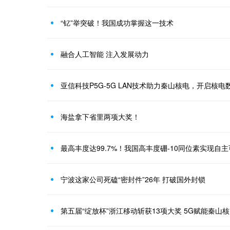
“钇”举突破！我国成功掌握这一技术
融合人工智能 注入发展动力
亚信科技P5G-5G LAN技术助力秦山核电，开启核
海盐拿下省里两项大奖！
最高丰度达99.7%！我国高丰度硼-10同位素实现自
宁波这家公司死磕“密封件”26年 打破国外封锁
第五届“绽放杯”浙江移动斩获13项大奖 5G赋能秦山