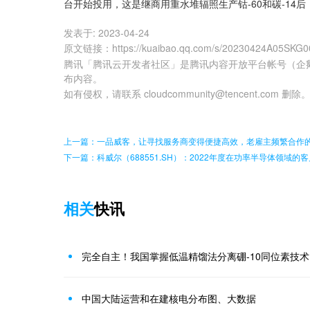
台开始投用，这是继商用重水堆辐照生产钴-60和碳-1
发表于:
2023-04-24
原文链接
：
https://kuaibao.qq.com/s/20230424A05SKG0
腾讯「腾讯云开发者社区」是腾讯内容开放平台帐号（企
布内容。
如有侵权，请联系 cloudcommunity@tencent.com 删除
上一篇：一品威客，让寻找服务商变得便捷高效，老雇主频繁合作
下一篇：科威尔（688551.SH）：2022年度在功率半导体领域
相关
快讯
完全自主！我国掌握低温精馏法分离硼-10同位素技术
中国大陆运营和在建核电分布图、大数据