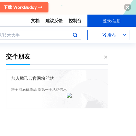
文档
建议反馈
控制台
登录/注册
案/技术大牛
发布
交个朋友
加入腾讯云官网粉丝站
蹲全网底价单品 享第一手活动信息