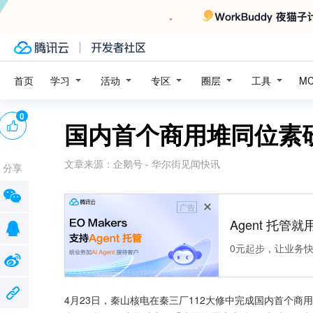
学习
活动
专区
圈层
工具
首页
M
0
国内首个商用堆同位素
文章来源：
企鹅号 - 华尔街见闻快讯
分享
广告
Agent 托管就用
0元起步，让业务快速拥
4月23日，秦山核电在秦三厂112大修中完成国内首个