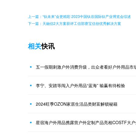
上一篇：“钛未来”会更精彩 2023中国钛谷国际钛产业博览会综述
下一篇：天融信2大方案获评工信部赛宝信创优秀解决方案
相关
快讯
五一假期刺激户外消费升级，出众者看好户外用品市
李宁、安踏等闯入户外用品“蓝海” 输赢有待检验
2024旺季OZON家居生活品类财富解锁秘籍
星宿海户外用品携露营户外定制产品亮相COSTF大