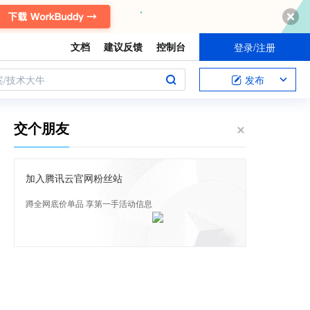
文档
建议反馈
控制台
登录/注册
案/技术大牛
发布
交个朋友
加入腾讯云官网粉丝站
蹲全网底价单品 享第一手活动信息