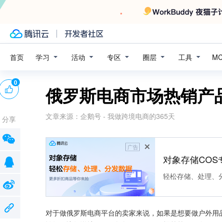
学习
活动
专区
圈层
工具
首页
M
0
俄罗斯电商市场热销产
文章来源：
企鹅号 - 我做跨境电商的365天
分享
广告
对象存储COS
轻松存储、处理、
对于做俄罗斯电商平台的卖家来说，如果是想要做户外用