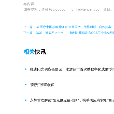
布内容。
如有侵权，请联系 cloudcommunity@tencent.com 删除
上一篇：GE医疗中国战略升级为“全面国产、无界创新、合作共赢”
下一篇：OCS，节省不止一点——和利时重磅发布OCS工业光总线
相关
快讯
推进阳光供应链建设，永辉超市首次携数字化成果“亮
“阳光”照耀永辉
永辉首次解读“阳光供应链准则”，携手供应商实现“价