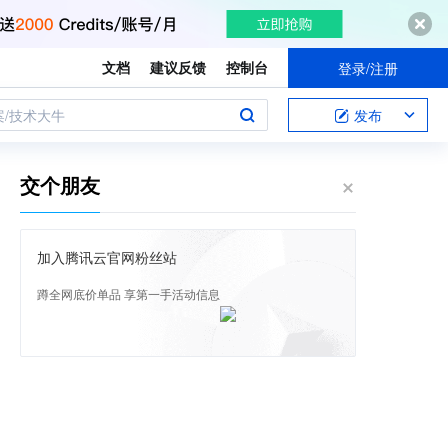
文档
建议反馈
控制台
登录/注册
案/技术大牛
发布
交个朋友
加入腾讯云官网粉丝站
蹲全网底价单品 享第一手活动信息