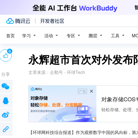
学习
活动
专区
圈层
工具
首页
M
0
永辉超市首次对外发布
文章来源：
企鹅号 - 环球Tech
分享
广告
对象存储COS
轻松存储、处理、
【环球网科技综合报道】作为观察数字中国的风向标，第六