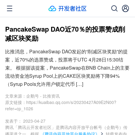
PancakeSwap DAO近70％的投票赞成削
减区块奖励
比推消息，PancakeSwap DAO发起的“削减区块奖励”的提
案，近70%的选票赞成，投票将于UTC 4月28日15:30结
束。 根据据该提案，PancakeSwap在BNB Chain上的主要
流动资金池Syrup Pool上的CAKE区块奖励将下降94%
（Syrup Pools允许用户锁定代币 […]
文章来源：
企鹅号 - 比推资讯
原文链接：
https://kuaibao.qq.com/s/20230427A09E2N00?
refer=cp_1026
发表于：
2023-04-27
腾讯「腾讯云开发者社区」是腾讯内容开放平台帐号（企鹅号）传
播渠道之一，根据
《腾讯内容开放平台服务协议》
转载发布内