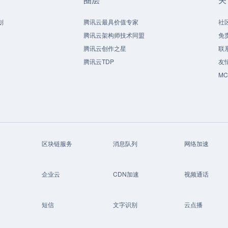
划
腾讯云最具价值专家
社
腾讯云架构师技术同盟
免
腾讯云创作之星
联
腾讯云TDP
友
M
区块链服务
消息队列
网络加速
企业云
CDN加速
视频通话
短信
文字识别
云点播