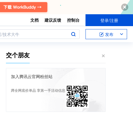
文档
建议反馈
控制台
登录/注册
案/技术大牛
发布
交个朋友
加入腾讯云官网粉丝站
蹲全网底价单品 享第一手活动信息