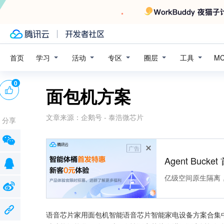
学习
活动
专区
圈层
工具
首页
M
0
面包机方案
文章来源：
企鹅号 - 泰浩微芯片
分享
广告
Agent Buck
亿级空间原生隔离
语音芯片家用面包机智能语音芯片智能家电设备方案合集