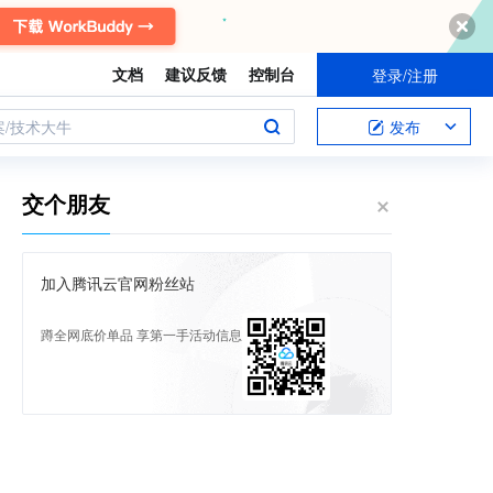
文档
建议反馈
控制台
登录/注册
案/技术大牛
发布
交个朋友
加入腾讯云官网粉丝站
蹲全网底价单品 享第一手活动信息