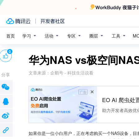
学习
活动
专区
圈层
工具
首页
M
0
华为NAS vs极空间N
文章来源：
企鹅号 - 科技生活说看
分享
广告
EO AI 爬虫
助力开发者高效优
如果你是一位小白用户，正在考虑购买一个NAS设备，目