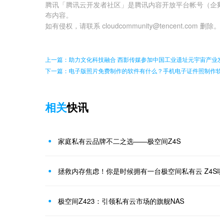
腾讯「腾讯云开发者社区」是腾讯内容开放平台帐号（企
布内容。
如有侵权，请联系 cloudcommunity@tencent.com 删除
上一篇：助力文化科技融合 西影传媒参加中国工业遗址元宇宙产业
下一篇：电子版照片免费制作的软件有什么？手机电子证件照制作
相关
快讯
家庭私有云品牌不二之选——极空间Z4S
拯救内存焦虑！你是时候拥有一台极空间私有云 Z4S
极空间Z423：引领私有云市场的旗舰NAS