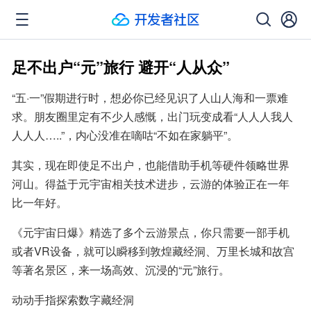
足不出户“元”旅行 避开“人从众”
“五·一”假期进行时，想必你已经见识了人山人海和一票难
求。朋友圈里定有不少人感慨，出门玩变成看“人人人我人
人人人…..”，内心没准在嘀咕“不如在家躺平”。
其实，现在即使足不出户，也能借助手机等硬件领略世界
河山。得益于元宇宙相关技术进步，云游的体验正在一年
比一年好。
《元宇宙日爆》精选了多个云游景点，你只需要一部手机
或者VR设备，就可以瞬移到敦煌藏经洞、万里长城和故宫
等著名景区，来一场高效、沉浸的“元”旅行。
动动手指探索数字藏经洞