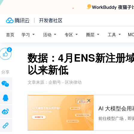
学习
活动
专区
圈层
工具
首页
M
0
数据：4月ENS新注册
以来新低
分享
文章来源：
企鹅号 - 区块律动
广告
AI 大模型会用
前往模型广场，即