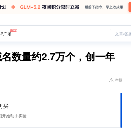
CP广场
文章/答
域名数量约2.7万个，创一年
举报
再买
刻开始动手实验