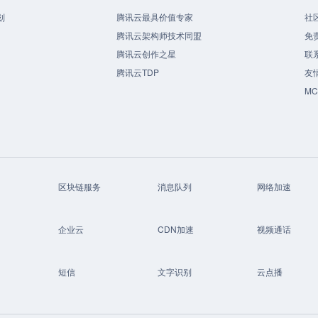
划
腾讯云最具价值专家
社
腾讯云架构师技术同盟
免
腾讯云创作之星
联
腾讯云TDP
友
M
区块链服务
消息队列
网络加速
企业云
CDN加速
视频通话
短信
文字识别
云点播