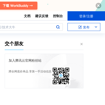
文档
建议反馈
控制台
登录/注册
案/技术大牛
发布
交个朋友
加入腾讯云官网粉丝站
蹲全网底价单品 享第一手活动信息