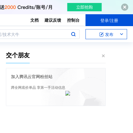
文档
建议反馈
控制台
登录/注册
案/技术大牛
发布
交个朋友
加入腾讯云官网粉丝站
蹲全网底价单品 享第一手活动信息