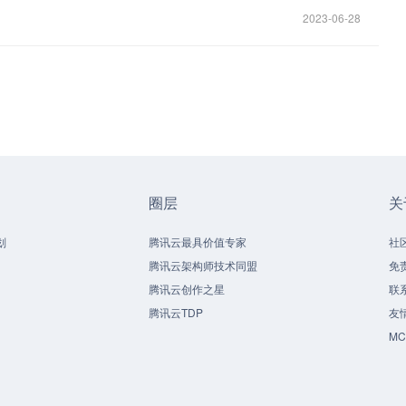
2023-06-28
圈层
关
划
腾讯云最具价值专家
社
腾讯云架构师技术同盟
免
腾讯云创作之星
联
腾讯云TDP
友
M