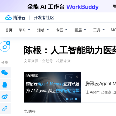
学习
活动
专区
圈层
工具
首页
M
0
陈根：人工智能助力医
文章来源：
企鹅号 - 根新未来
分享
广告
腾讯云Agent 
让 Agent 记
文/陈根