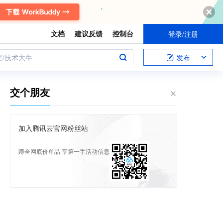
文档
建议反馈
控制台
登录/注册
案/技术大牛
发布
交个朋友
加入腾讯云官网粉丝站
蹲全网底价单品 享第一手活动信息