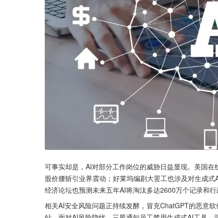
可事实却是，AI对部分工作岗位的威胁日益显现。美国在线教
股价腰斩引业界震动；好莱坞编剧大罢工也涉及对生成式AI
经济论坛也预测未来五年AI将淘汰多达2600万个记录和
相关AI安全风险问题正持续发酵，冒充ChatGPT的恶意软
站。面对AI风险隐忧，三星通知员工禁用生成式AI工具，深