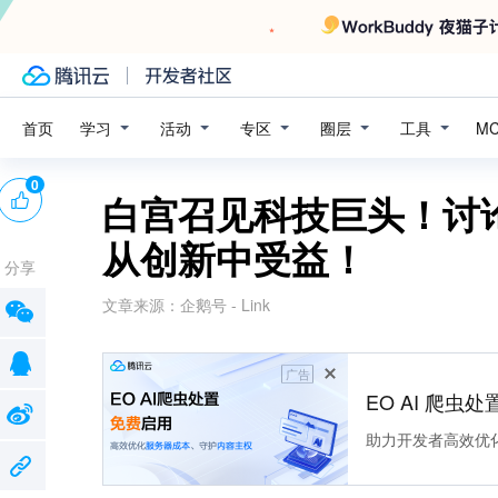
学习
活动
专区
圈层
工具
首页
M
0
白宫召见科技巨头！讨
从创新中受益！
分享
文章来源：
企鹅号 - Link
广告
EO AI 爬虫
助力开发者高效优