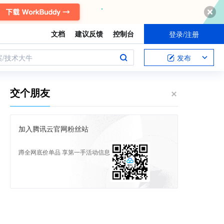
文档
建议反馈
控制台
登录/注册
案/技术大牛
发布
交个朋友
加入腾讯云官网粉丝站
蹲全网底价单品 享第一手活动信息