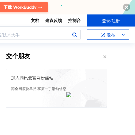
文档
建议反馈
控制台
登录/注册
案/技术大牛
发布
交个朋友
加入腾讯云官网粉丝站
蹲全网底价单品 享第一手活动信息