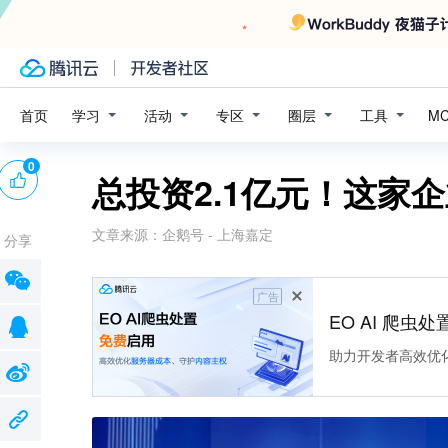
学习
活动
专区
圈层
工具
首页
M
0
总投资2.1亿元！这家
文章来源：
企鹅号 - 上海嘉定
分享
广告
EO AI 爬虫
助力开发者高效优