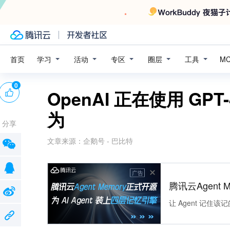
学习
活动
专区
圈层
工具
首页
M
0
OpenAI 正在使用 G
为
分享
文章来源：
企鹅号 - 巴比特
广告
腾讯云Agent 
让 Agent 记