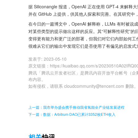
据 Siliconangle 报道，OpenAI 正在使用 GP
并在 GitHub 上提供，供其他人探索和完善。在其研究中，Op
在今日的一篇博文中，OpenAI 解释称，LLMs 有时
对某些类型的提示做出这样的反应。其“可解释性研究”的目
变得更有能力和更广泛的部署，但我们对它们内部如何工作的
很难从它们的输出中发现它们是否使用了有偏见的启发式
发表于:
2023-05-10
原文链接
：
https://kuaibao.qq.com/s/20230510A02IRQ0
腾讯「腾讯云开发者社区」是腾讯内容开放平台帐号（企
布内容。
如有侵权，请联系 cloudcommunity@tencent.com 删除
上一篇：我市举办盛会携手推动我省氢能全产业链发展进程
下一篇：数据：Arbitrum DAO已累计3352枚ETH收入
相关
快讯