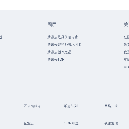
圈层
关
划
腾讯云最具价值专家
社
腾讯云架构师技术同盟
免
腾讯云创作之星
联
腾讯云TDP
友
M
区块链服务
消息队列
网络加速
企业云
CDN加速
视频通话