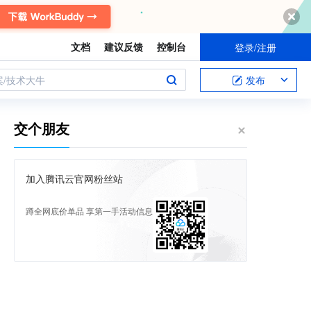
文档
建议反馈
控制台
登录/注册
案/技术大牛
发布
交个朋友
加入腾讯云官网粉丝站
蹲全网底价单品 享第一手活动信息