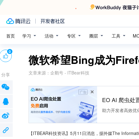
学习
活动
专区
圈层
工具
首页
M
0
微软希望Bing成为Fir
文章来源：
企鹅号 - ITBear科技
分享
广告
EO AI 爬虫
助力开发者高效优
【ITBEAR科技资讯】5月11日消息，据外媒The Informat