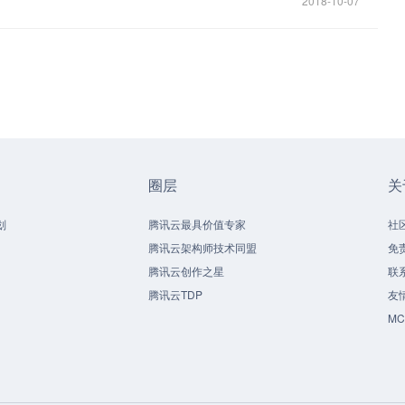
2018-10-07
圈层
关
划
腾讯云最具价值专家
社
腾讯云架构师技术同盟
免
腾讯云创作之星
联
腾讯云TDP
友
M