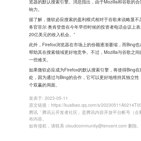
览器的默认搜索引擎。消息指出，由于Mozilla和谷歌的
响力。
据了解，微软必应搜索的盈利模式相对于谷歌来说略显不
务官菲尔·奥肯登曾在今年早些时候的投资者电话会议上表
20亿美元的收入机会。”
此外，Firefox浏览器在市场上的份额逐渐萎缩，而Bin
帮助其在搜索领域更好地竞争。不过，Mozilla与谷歌之间
一些难关。
如果微软必应成为Firefox的默认搜索引擎，将使得Bin
处，因为通过与Bing的合作，它可以更好地维持其独立
个双赢的局面。
发表于:
2023-05-11
原文链接
：
https://kuaibao.qq.com/s/20230511A0214T0
腾讯「腾讯云开发者社区」是腾讯内容开放平台帐号（企
布内容。
如有侵权，请联系 cloudcommunity@tencent.com 删除