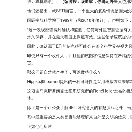
致计算机崩溃）。
（编者按：咳血家，你确定外星人也用
他们还指出，就SETI而言，一个重大的复杂情况是因为
国际宇航科学院于1989年（和2010年修订）。声明如下
“这一发现应该得到确认和监测，任何与外星智慧证据有
永久保存，并在最大程度上保证有效。这些记录应该提供
因此，确认源于ETI的信息很可能会在整个科学界被视为
即使只有一个收件人，并且他们试图将信息保持在严格的
它。
那么问题自然就产生了，可以做些什么？
Hippke和Learned提出的一种可能性是采用模拟方法来
这项由马克斯普朗克太阳系研究所的RenéHeller发布
体。
除了是一个让公众了解SETI研究意义的有趣演戏之外，当
其中最重要的是人类是否能够理解来自外星文明的信息，
正如他们所述：