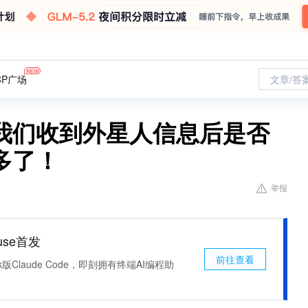
CP广场
文章/答
我们收到外星人信息后是否
多了！
举报
use首发
前往查看
k版Claude Code，即刻拥有终端AI编程助