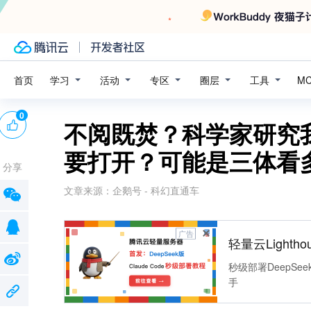
学习
活动
专区
圈层
工具
首页
M
0
不阅既焚？科学家研究
要打开？可能是三体看
分享
文章来源：
企鹅号 - 科幻直通车
广告
轻量云Lightho
秒级部署DeepSee
手