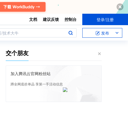
文档
建议反馈
控制台
登录/注册
案/技术大牛
发布
交个朋友
加入腾讯云官网粉丝站
蹲全网底价单品 享第一手活动信息