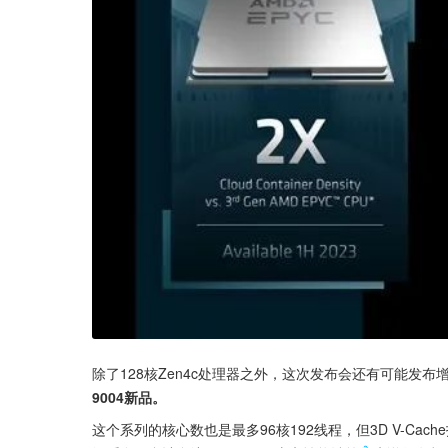
除了128核Zen4c处理器之外，这次发布会还有可能发布增
9004新品。
这个系列的核心数也是最多96核192线程，但3D V-Cach