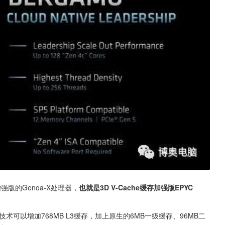
强版的Genoa-X处理器，
也就是3D V-Cache缓存加强版EPYC 
e技术可以增加768MB L3缓存，加上原生的6MB一级缓存、96MB二