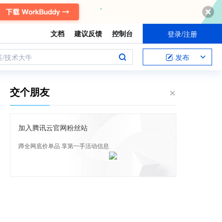
文档
建议反馈
控制台
登录/注册
案/技术大牛
发布
交个朋友
加入腾讯云官网粉丝站
蹲全网底价单品 享第一手活动信息