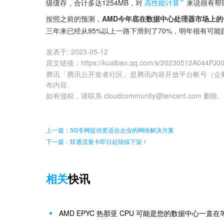
级缓存，合计多达1254MB，对
高性能计算
来说很有帮
按照之前的预测，
AMD今年底在数据中心处理器市场上的份
三年来已经从95%以上一路下滑到了70%，明年很有可能
发表于:
2023-05-12
原文链接
：
https://kuaibao.qq.com/s/20230512A044PJ0
腾讯「腾讯云开发者社区」是腾讯内容开放平台帐号（企
布内容。
如有侵权，请联系 cloudcommunity@tencent.com 删除
上一篇：5G专网提供更适合企业的网络解决方案
下一篇：联通流量卡即日起陆续下架！
相关
快讯
AMD EPYC 热那亚 CPU 可能是您的数据中心一