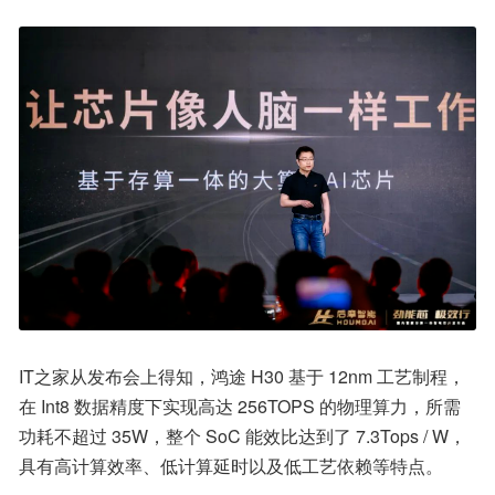
IT之家从发布会上得知，鸿途 H30 基于 12nm 工艺制程，
在 Int8 数据精度下实现高达 256TOPS 的物理算力，所需
功耗不超过 35W，整个 SoC 能效比达到了 7.3Tops / W，
具有高计算效率、低计算延时以及低工艺依赖等特点。