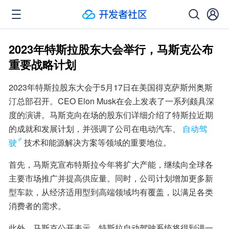
2023年特斯拉股东大会举行，马斯克公布
重要战略计划
2023年特斯拉股东大会于5月17日在美国得克萨斯州奥斯
汀总部召开。CEO Elon Musk在会上发表了一系列颇具深
度的演讲。马斯克向在场的股东们详细介绍了特斯拉近期
的成就和发展计划，并强调了公司在电动汽车、
自动驾
驶
技术和能源解决方案等领域的重要地位。
首先，马斯克宣布特斯拉今年将扩大产能，继续向全球各
主要市场推广并提高供应量。同时，公司计划增加更多新
型车款，从经济适用型到高端领域均有覆盖，以满足各类
消费者的需求。
此外，马斯克公开表示，特斯拉自动驾驶系统将得到进一