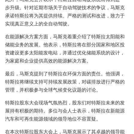
步升级。针对近期市场关于自动驾驶技术的争议，马斯克
承诺特斯拉将为其提供持续、严格的测试和改进，致力于
实现真正意义上的全自动驾驶。
在能源解决方案方面，马斯克着重介绍了特斯拉太阳能和
储能业务的发展。他表示，特斯拉将在部分国家和地区投
资建设更多太阳能发电站，并通过优化储能系统的设计，
为家庭和企业提供高效的能源解决方案。
最后，马斯克提到了特斯拉在环保方面的责任。他强调，
特斯拉将继续支持可持续发展政策，对碳排放进行严格的
管理，并积极参与全球气候变化议题的讨论。
特斯拉股东大会现场气氛热烈，股东们对特斯拉未来的发
展持有积极的期待。多位与会人士表示，特斯拉在新能源
汽车和可再生能源领域的领导地位不容置疑。
在本次特斯拉股东大会上，马斯克展示了其卓越的领导能