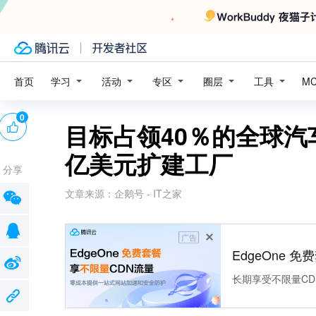
学习
活动
专区
圈层
工具
首页
M
0
目标占领40％的全球汽车
亿美元扩建工厂
分享
文章来源：
企鹅号 - IT之家
广告
EdgeOne 
长期享受不限量CD