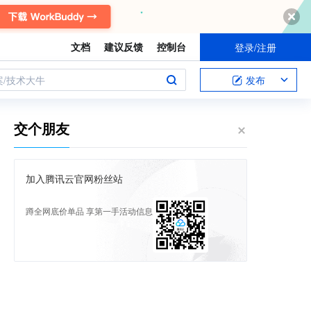
文档
建议反馈
控制台
登录/注册
案/技术大牛
发布
交个朋友
加入腾讯云官网粉丝站
蹲全网底价单品 享第一手活动信息