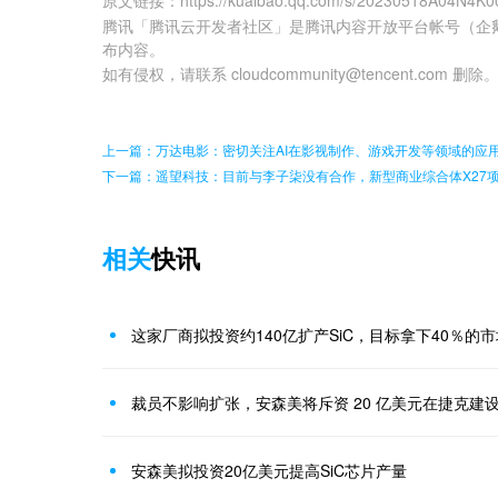
腾讯「腾讯云开发者社区」是腾讯内容开放平台帐号（企
布内容。
如有侵权，请联系 cloudcommunity@tencent.com 删除
上一篇：万达电影：密切关注AI在影视制作、游戏开发等领域的应
下一篇：遥望科技：目前与李子柒没有合作，新型商业综合体X27
相关
快讯
这家厂商拟投资约140亿扩产SiC，目标拿下40％的市
裁员不影响扩张，安森美将斥资 20 亿美元在捷克建
安森美拟投资20亿美元提高SiC芯片产量