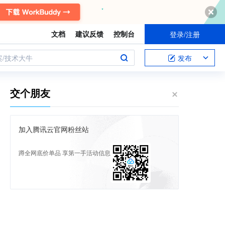
文档
建议反馈
控制台
登录/注册
案/技术大牛
发布
交个朋友
加入腾讯云官网粉丝站
蹲全网底价单品 享第一手活动信息