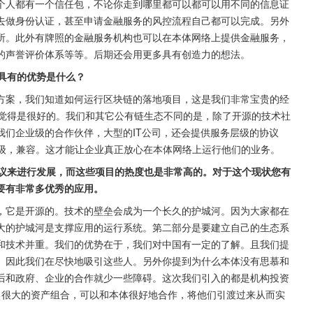
个人都有一个信任包，不论你走到哪里都可以都可以用不同的信息证
去做身份认证，甚至申请金融服务的风控流程自己都可以完成。另外
所。此外有牌照的金融服务机构也可以在本体网络上提供金融服务，
的声誉评价体系等等。后期还会用更多具有创造力的想法。
所具有的优势是什么？
方案，我们知道如何运行区块链的落地项目，这是我们非常宝贵的经
我觉得是很好的。我们和其它公有链生态不同的是，除了开源的技术社
我们企业级的合作伙伴，大型的IT公司，还会提供服务层级的协议
，升级，兼容。这才能让企业真正放心在本体网络上运行他们的业务。
层协议来进行发展，而这些项目的热度也是非常高的。对于这个现状您有
要有非常多优秀的应用。
，它是开源的。技术的壁垒会成为一个长久的护城河。因为大家都在
大的护城河是支撑应用的运行系统。第二部分是要建立自己的生态系
和技术并重。我们的优势在于，我们对中国有一定的了解。且我们提
。因此我们在尽快地吸引这些人。另外你提到为什么本体没有思慕和
后和政府、企业的合作就少一些障碍。这次我们引入的都是机构投资
己很大的资产组合，可以和本体很好地合作，将他们引渡过来从而实