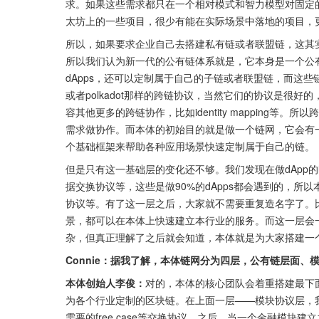
求。如果这些需求都只在一个相对模式和智力模型对固定
太坊上的一些项目，很少有能在实际场景中落地的项目，
所以，如果要求企业自己去搭建私有链或者联盟链，这其
所以我们认为新一代的公有链体系就是，它本身是一个公
dApps，还可以定制属于自己的子链或者联盟链，而这些
或者polkadot那样的跨链协议，当然它们的协议是很
容其他更多的跨链协作，比如identity mapping
需求做协作。而本体的初始目的就是做一个链网，它会有
个基础框架来帮助各种应用场景快速定制属于自己的链。
但是只有这一基础层的变化还不够。我们发现在做dApp
据交换协议等，这些是做90%的dApps都会遇到的，
协议等。有了这一层之后，大家就不需要重复造名字了。
景，都可以在本体上快速建立本行业的服务。而这一层会
杂，但真正理解了之后就会知道，本体就是为大家搭建一
Connie：据我了解，本体链网分为四层，公有链层面、
本体创始人李俊：
对的，本体的核心团队会着重搭建最下
为各个行业定制的区块链。在上面一层——模块协议层，
需要的free case等交换协议。之后，当一个金融模