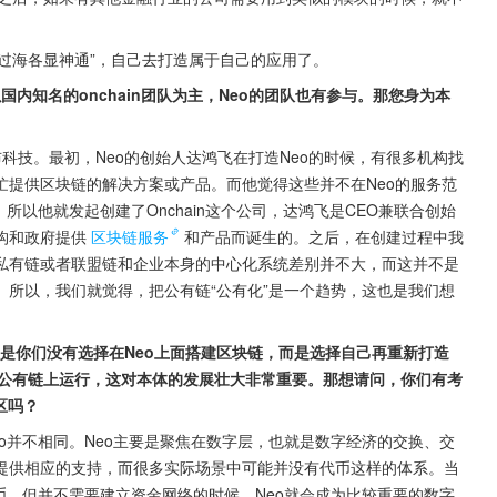
仙过海各显神通”，自己去打造属于自己的应用了。
国内知名的onchain团队为主，Neo的团队也有参与。那您身为本
分布科技。最初，Neo的创始人达鸿飞在打造Neo的时候，有很多机构找
忙提供区块链的解决方案或产品。而他觉得这些并不在Neo的服务范
所以他就发起创建了Onchain这个公司，达鸿飞是CEO兼联合创始
构和政府提供
区块链服务
和产品而诞生的。之后，在创建过程中我
私有链或者联盟链和企业本身的中心化系统差别并不大，而这并不是
所以，我们就觉得，把公有链“公有化”是一个趋势，这也是我们想
，但是你们没有选择在Neo上面搭建区块链，而是选择自己再重新打造
的公有链上运行，这对本体的发展壮大非常重要。那想请问，你们有考
区吗？
o并不相同。Neo主要是聚焦在数字层，也就是数字经济的交换、交
提供相应的支持，而很多实际场景中可能并没有代币这样的体系。当
币，但并不需要建立资金网络的时候，Neo就会成为比较重要的数字