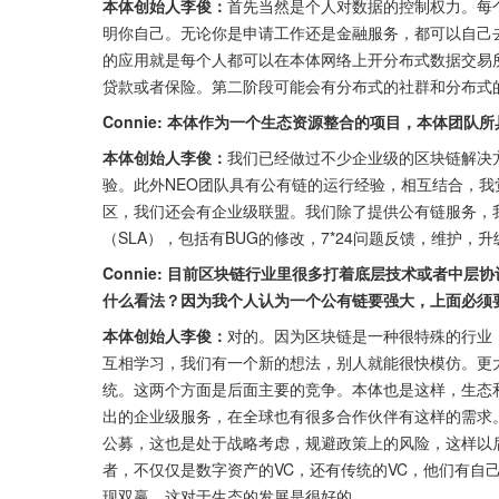
本体创始人李俊：
首先当然是个人对数据的控制权力。每
明你自己。无论你是申请工作还是金融服务，都可以自己
的应用就是每个人都可以在本体网络上开分布式数据交易
贷款或者保险。第二阶段可能会有分布式的社群和分布式
Connie: 本体作为一个生态资源整合的项目，本体团队
本体创始人李俊：
我们已经做过不少企业级的区块链解决
验。此外NEO团队具有公有链的运行经验，相互结合，
区，我们还会有企业级联盟。我们除了提供公有链服务，
（SLA），包括有BUG的修改，7*24问题反馈，维护
Connie: 目前区块链行业里很多打着底层技术或者中
什么看法？因为我个人认为一个公有链要强大，上面必须
本体创始人李俊：
对的。因为区块链是一种很特殊的行业
互相学习，我们有一个新的想法，别人就能很快模仿。更
统。这两个方面是后面主要的竞争。本体也是这样，生态
出的企业级服务，在全球也有很多合作伙伴有这样的需求
公募，这也是处于战略考虑，规避政策上的风险，这样以
者，不仅仅是数字资产的VC，还有传统的VC，他们有自
现双赢。这对于生态的发展是很好的。