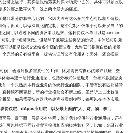
的公链上运行，其实是很难落实到实际场景中去的。具体可以参照以
更多的都是数字访问。这是两个最大的痛点。
实是非常分散和中心化的，它因为没有这么多的生态可以相互链接。
有链，但又可以做深度化的定制。这个定制不仅限于可以开发自己的
链之间可以通过不同的协议串联起来。这种协议不单可以是cosmos
好的，可以用中矩链来做。但是除了兼容这些类型的协议，本体还可以兼
等。所以跨链可以把掌控权交还给各个链的管理者，允许它们根据自己的场景
一个完整的公有链平台，提供认证等公有化服务；另外，还会搭建一
的时候，会遇到很多重复性的工作，比如需要有自己的账户认证，数
所以本体会再建一层行业通用层，包括分布式认证服务、分布式数据交换
比如一个只熟悉本行业业务的传统行业的团队，不管有没有区块链背
一直持续不断更新，新的行业模块会不断上线。虽然听上去比较复
个桥梁，如果需要快速迭代搭建商业案例模型，都可以在本体实现。
模块协议层、dApps应用层，以及最上面的“人、财、物、事”。
面两层。最下面一层是公有链网，除了我们提供的行业通用链，还有
我们可以根据不同行业背景提供相应的模块和社区，比如，金融行业
块建立之后，如果有其他金融行业的公司需要用到类似的模块的时候，就不