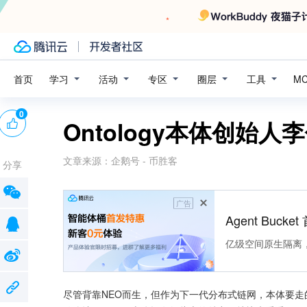
学习
活动
专区
圈层
工具
首页
M
0
Ontology本体创始人
文章来源：
企鹅号 - 币胜客
分享
广告
Agent Buck
亿级空间原生隔离
尽管背靠NEO而生，但作为下一代分布式链网，本体要