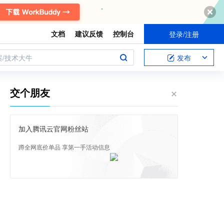
文档
建议反馈
控制台
登录/注册
案/技术大牛
发布
交个朋友
加入腾讯云官网粉丝站
蹲全网底价单品 享第一手活动信息