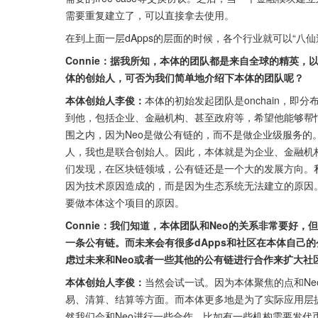
需要重复建立了，可以直接拿去使用。
在到上面一层dApps的层面的时候，各个行业就可以“八
Connie：据我所知，本体的团队都是来自全球的精英，以
体的创始人，可否为我们简单地介绍下本体的团队呢？
本体创始人李俊：
本体的初始发起团队是onchain，即
到他，包括企业、金融机构、甚至政府等，希望他能够帮
围之内，因为Neo是做公有链的，而不是做企业级服务的。
人，我也是联合创始人。因此，本体就是为企业、金融机
们发现，在区块链领域，公有链还是一个大的发展方向。
因为技术原因造成的，而是因为生态系统无法建立的原因。
要做本体这个项目的原因。
Connie：我们知道，本体团队和Neo的关系非常要好
一条公有链。而未来会有很多dApps和社区在本体自己
虑过未来和Neo或者一些其他的公有链进行合作来扩大社
本体创始人李俊：
当然会试一试。因为本体聚焦的点和Ne
易、清算、结算等方面。而本体更多地是为了实际应用层
然我们会和Neo进行一些合作，比如有一些机构需要发代