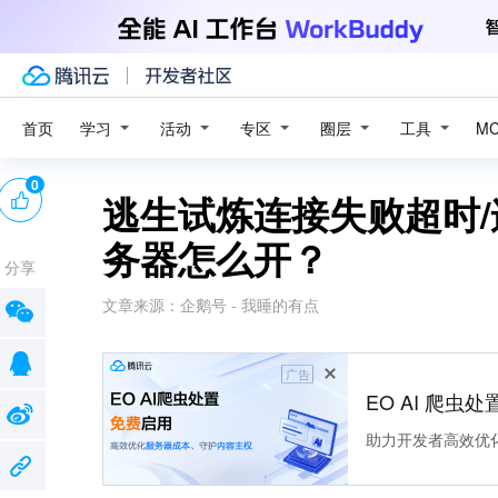
学习
活动
专区
圈层
工具
首页
M
0
逃生试炼连接失败超时/
务器怎么开？
分享
文章来源：
企鹅号 - 我睡的有点
广告
EO AI 爬虫
助力开发者高效优